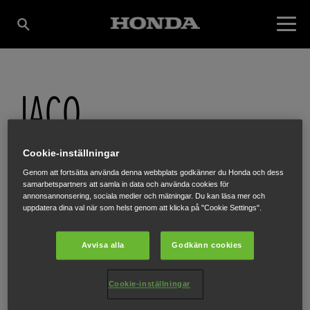
JACO
MASKINSERVICE AB
Cookie-inställningar
Genom att fortsätta använda denna webbplats godkänner du Honda och dess
samarbetspartners att samla in data och använda cookies för
annonsannonsering, sociala medier och mätningar. Du kan läsa mer och
NORRLANDSVÄGEN 37
,
SÄFFLE
,
66140
uppdatera dina val när som helst genom att klicka på "Cookie Settings".
Avvisa alla
Godkänn cookies
FÅ VÄGBESKRIVNING
Cookie-inställningar
WEBBPLATS