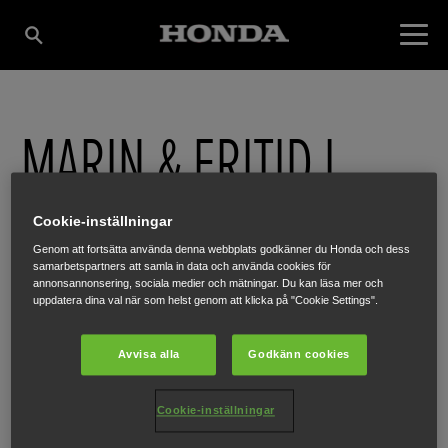
MARIN & FRITID I
STRÖMSTAD AB
Cookie-inställningar
Genom att fortsätta använda denna webbplats godkänner du Honda och dess
samarbetspartners att samla in data och använda cookies för
annonsannonsering, sociala medier och mätningar. Du kan läsa mer och
HASSELGATAN 6
,
STRÖMSTAD
,
45233
uppdatera dina val när som helst genom att klicka på "Cookie Settings".
Avvisa alla
Godkänn cookies
FÅ VÄGBESKRIVNING
Cookie-inställningar
WEBBPLATS