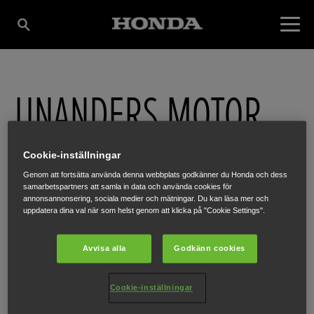
UNANDERS MOTOR
AB
Cookie-inställningar
Genom att fortsätta använda denna webbplats godkänner du Honda och dess
samarbetspartners att samla in data och använda cookies för
annonsannonsering, sociala medier och mätningar. Du kan läsa mer och
FLOTTARVÄGEN 5
,
NYLAND
,
870 52
uppdatera dina val när som helst genom att klicka på "Cookie Settings".
Avvisa alla
Godkänn cookies
FÅ VÄGBESKRIVNING
Cookie-inställningar
WEBBPLATS