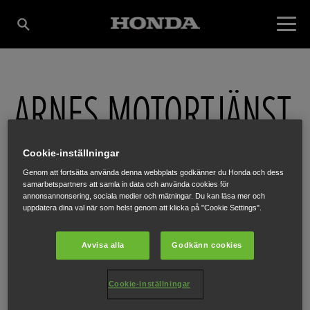
ARNES MOTORTJÄNST
AB
Cookie-inställningar
Genom att fortsätta använda denna webbplats godkänner du Honda och dess
samarbetspartners att samla in data och använda cookies för
annonsannonsering, sociala medier och mätningar. Du kan läsa mer och
GRANSÄTERSVÄGEN 15
,
VITTSJÖ
,
282 67
uppdatera dina val när som helst genom att klicka på "Cookie Settings".
Avvisa alla
Godkänn cookies
FÅ VÄGBESKRIVNING
Cookie-inställningar
WEBBPLATS