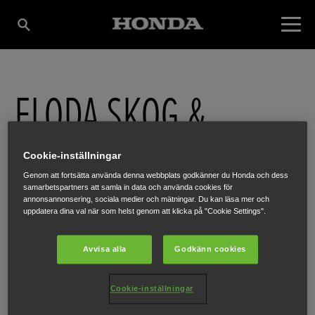
FLODA SKOG &
TRÄDGÅRD AB
Cookie-inställningar
Genom att fortsätta använda denna webbplats godkänner du Honda och dess
samarbetspartners att samla in data och använda cookies för
annonsannonsering, sociala medier och mätningar. Du kan läsa mer och
BROVÄGEN 20
,
FLODA
,
448 31
uppdatera dina val när som helst genom att klicka på "Cookie Settings".
Avvisa alla
Godkänn cookies
FÅ VÄGBESKRIVNING
Cookie-inställningar
WEBBPLATS