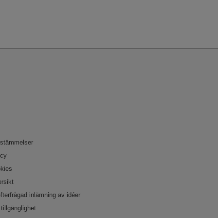
bestämmelser
icy
okies
rsikt
efterfrågad inlämning av idéer
tillgänglighet