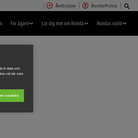
Återförsäljare
Broschyr/Prislista
en
För ägare
Lär dig mer om Honda
Hondas värld
a in data och
ina val när som
nn cookies