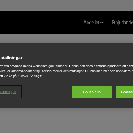
Modeller
Erbjudand
ställningar
rtsätta använda denna webbplats godkänner du Honda och dess samarbetspartners att saml
ies för annonsannonsering, sociala medier och mätningar. Du kan läsa mer och uppdatera d
tt klicka på "Cookie Settings".
tällningar
Avvisa alla
Godkä