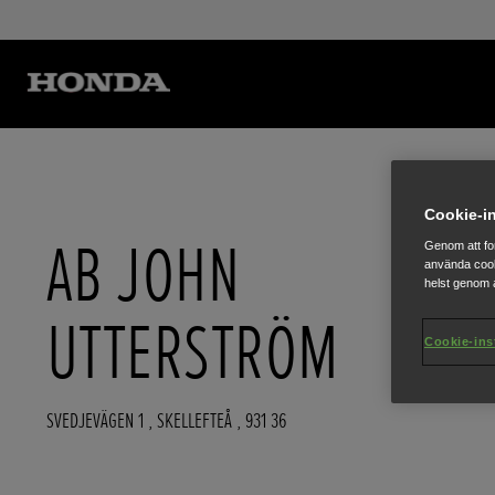
Cookie-in
AB JOHN
Genom att fo
använda cook
helst genom a
UTTERSTRÖM
Cookie-ins
SVEDJEVÄGEN 1
,
SKELLEFTEÅ
,
931 36