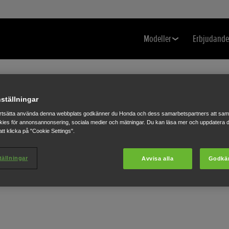
Modeller
Erbjudand
ställningar
rtsätta använda denna webbplats godkänner du Honda och dess samarbetspartners att saml
ies för annonsannonsering, sociala medier och mätningar. Du kan läsa mer och uppdatera d
tt klicka på "Cookie Settings".
tällningar
Avvisa alla
Godkä