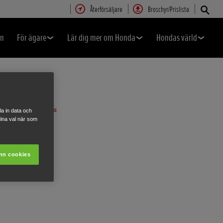
Återförsäljare
Broschyr/Prislista
en
För ägare
Lär dig mer om Honda
Hondas värld
a in data och
ina val när som
nn cookies