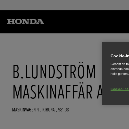
Cookie-in
B.LUNDSTRÖM
Genom att fo
använda cook
helst genom a
MASKINAFFÄR AB
Cookie-ins
MASKINVÄGEN 4
,
KIRUNA
,
981 38