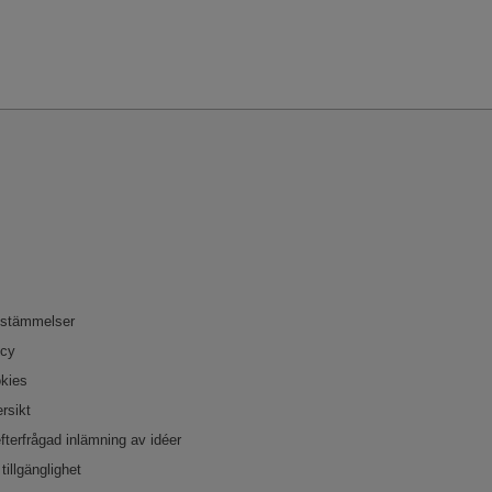
bestämmelser
icy
okies
rsikt
efterfrågad inlämning av idéer
tillgänglighet