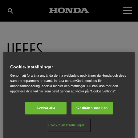
UFFES
MASKINSERVICE AB
Cookie-inställningar
Genom att fortsätta använda denna webbplats godkänner du Honda och dess
samarbetspartners att samla in data och använda cookies för
annonsannonsering, sociala medier och mätningar. Du kan läsa mer och
BJÖRKSGATAN 6C
,
ESKILSTUNA
,
632 21
uppdatera dina val när som helst genom att klicka på "Cookie Settings".
Avvisa alla
Godkänn cookies
Cookie-inställningar
FÅ VÄGBESKRIVNING