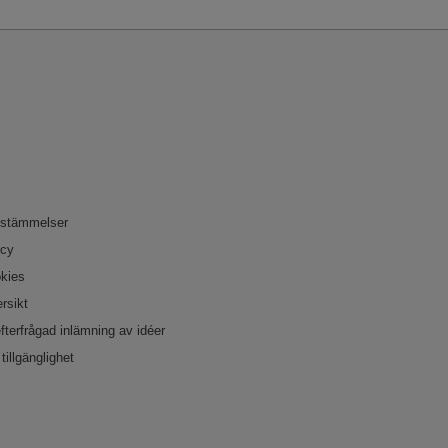
bestämmelser
icy
okies
rsikt
efterfrågad inlämning av idéer
tillgänglighet