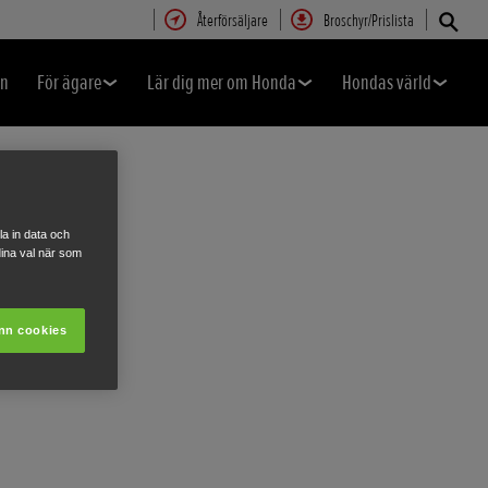
Återförsäljare
Broschyr/Prislista
en
För ägare
Lär dig mer om Honda
Hondas värld
a in data och
ina val när som
nn cookies