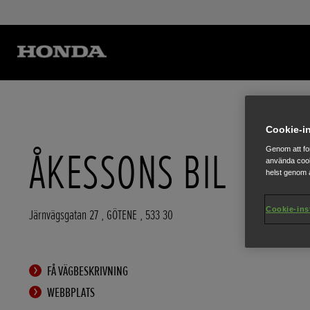
Cookie-in
ÅKESSONS BIL
Genom att fo
använda cook
helst genom a
Cookie-ins
Järnvägsgatan 27
,
GÖTENE
,
533 30
FÅ VÄGBESKRIVNING
WEBBPLATS