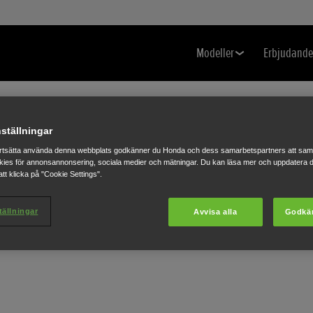
Modeller
Erbjudand
ställningar
rtsätta använda denna webbplats godkänner du Honda och dess samarbetspartners att saml
ies för annonsannonsering, sociala medier och mätningar. Du kan läsa mer och uppdatera d
tt klicka på "Cookie Settings".
tällningar
Avvisa alla
Godkä