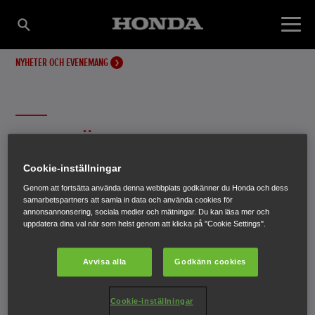
NYHETER OCH EVENEMANG
PREMIÄRTUR MED
Cookie-inställningar
HONDAJET
Genom att fortsätta använda denna webbplats godkänner du Honda och dess
samarbetspartners att samla in data och använda cookies för
annonsannonsering, sociala medier och mätningar. Du kan läsa mer och
Det allra första HondaJet-planet i produktion gjorde sin
uppdatera dina val när som helst genom att klicka på "Cookie Settings".
premiärflygning i slutet av juli vid en flygmässa i
Oshkosh, Wisconsin, USA.
Avvisa alla
Godkänn cookies
10 september 2014
Cookie-inställningar