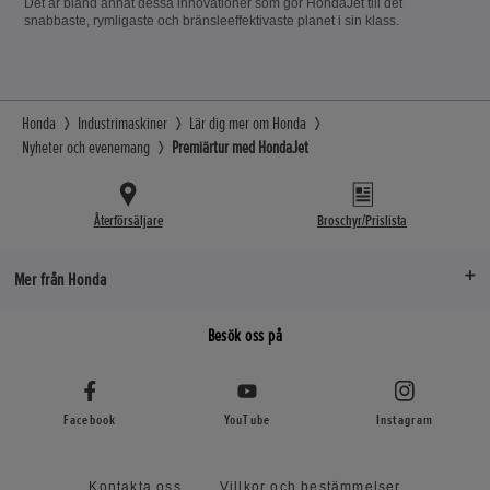
Det är bland annat dessa innovationer som gör HondaJet till det
snabbaste, rymligaste och bränsleeffektivaste planet i sin klass.
Honda
Industrimaskiner
Lär dig mer om Honda
Nyheter och evenemang
Premiärtur med HondaJet
Återförsäljare
Broschyr/Prislista
Mer från Honda
Besök oss på
Facebook
YouTube
Instagram
Kontakta oss
Villkor och bestämmelser