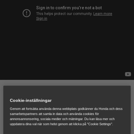
IZY: Prestanda möter hållbarhet
Cookie-inställningar
Den nya, lätta GCVx-motorn gör IZY kraftfull och hållbar,
Genom att fortsätta använda denna webbplats godkänner du Honda och dess
samarbetspartners att samla in data och använda cookies för
och perfekt för små och medelstora gräsmattor.
annonsannonsering, sociala medier och mätningar. Du kan läsa mer och
uppdatera dina val när som helst genom att klicka på "Cookie Settings".