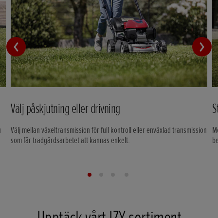
Välj påskjutning eller drivning
S
u
Välj mellan växeltransmission för full kontroll eller enväxlad transmission
Me
som får trädgårdsarbetet att kännas enkelt.
be
Upptäck vårt IZY-sortiment