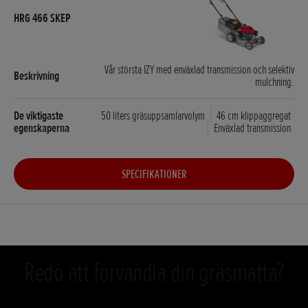
Vår största IZY med enväxlad transmission och selektiv
mulchning.
50 liters gräsuppsamlarvolym
46 cm klippaggregat
Enväxlad transmission
SPECIFIKATIONER
Redo att förvandla din gräsmatta?