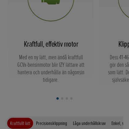
Kraftfull, effektiv motor
Klip
Med en ny lätt, men ändå kraftfull
Dess 41-46
GCVx-bensinmotor blir IZY lättare att
gör den så
hantera och underhålla än någonsin
som lätt. 
tidigare.
självsäke
Kraftfullt lätt
Precisionsklippning
Låga underhållskrav
Enkel, sny