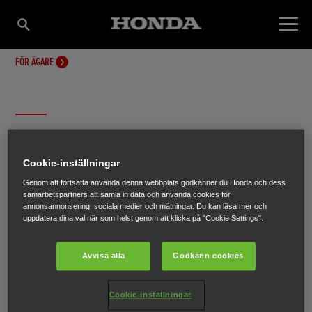
FÖR ÄGARE
HONDA RESERVDELAR
Cookie-inställningar
Ge din Honda bästa möjliga prestanda och lång livslängd
Genom att fortsätta använda denna webbplats godkänner du Honda och dess
samarbetspartners att samla in data och använda cookies för
– se till att den underhålls med Honda originaldelar.
annonsannonsering, sociala medier och mätningar. Du kan läsa mer och
uppdatera dina val när som helst genom att klicka på "Cookie Settings".
Avvisa alla
Godkänn cookies
Cookie-inställningar