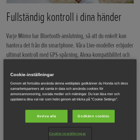
Fullständig kontroll i dina händer
Varje Miimo har Bluetooth-anslutning, så att du enkelt kan
hantera det från din smartphone. Våra Live-modeller erbjuder
ultimat kontroll med GPS-spårning, Alexa-kompatibilitet och
möjligheten att styra din Miimo var som helst i världen.
Cookie-inställningar
Genom att fortsätta använda denna webbplats godkänner du Honda och dess
samarbetspartners att samla in data och använda cookies för
annonsannonsering, sociala medier och mätningar. Du kan läsa mer och
Miimo-funktioner
uppdatera dina val när som helst genom att klicka på "Cookie Settings".
Hur Miimo revolutionerar klippningen
Avvisa alla
Godkänn cookies
Cookie-inställningar