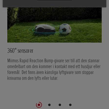
Hanterar komplex terräng
vare ser till att den stannar
Miimo klarar enkelt sluttningar på upp t
ontakt med ett husdjur eller
stadig kurs tack vare sin starka dragkra
iga lyftgivare som stoppar
Snabbreaktionslyftsensorer hindrar den 
ar.
ojämn mark eller hål, vilket säkerställe
även i utmanande terräng.