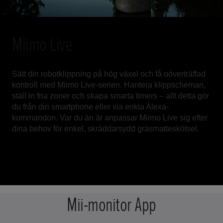
Miimo Live
Sätt din robotklippning på hög växel och få oöverträffad
kontroll med Miimo Live-serien. Hantera klippscheman,
ställ in fria zoner och skapa smarta timers – allt detta gör
du från din smartphone eller via enkla Alexa-
kommandon. Var du än är anpassar Miimo Live sig efter
dina behov för enkel, skräddarsydd gräsmatteskötsel.
Mii-monitor App