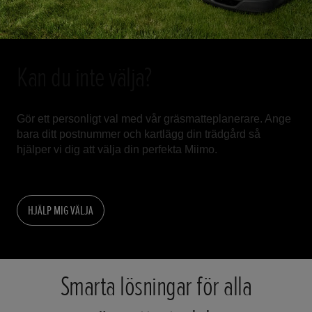
Kan du inte välja?
Gör ett personligt val med vår gräsmatteplanerare. Ange
bara ditt postnummer och kartlägg din trädgård så
hjälper vi dig att välja din perfekta Miimo.
HJÄLP MIG VÄLJA
Smarta lösningar för alla