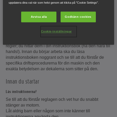
Säkerhet
uppdatera dina val när som helst genom att klicka på "Cookie Settings".
Avvisa alla
Godkänn cookies
Se till att du är säker
Cookie-inställningar
Så vi ber dig observera alla aspekter av säkerhet, både
din egen och andras. Det är extremt viktigt att följa alla
regler; du hittar dem i din instruktionsbok (ha den nära till
hands!). Innan du börjar arbeta ska du läsa
instruktionsboken noggrant och se till att du förstår de
specifika driftsprocedurerna för din maskin och den
exakta betydelsen av dekalerna som sitter på den.
Innan du startar
Läs instruktionerna!
Se till att du förstår reglagen och vet hur du snabbt
stänger av motorn.
Låt aldrig barn eller någon som inte känner till
instruktionerna använda den.