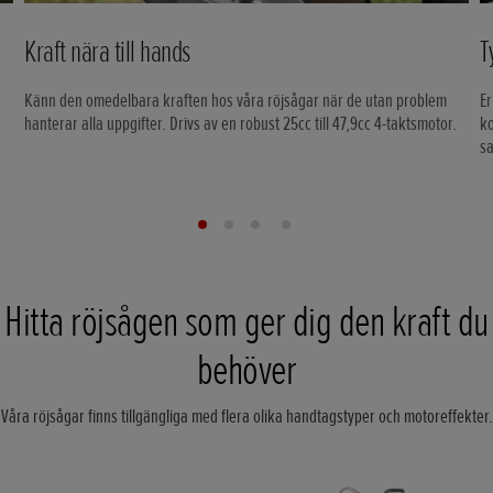
Kraft nära till hands
T
Känn den omedelbara kraften hos våra röjsågar när de utan problem
Er
hanterar alla uppgifter. Drivs av en robust 25cc till 47,9cc 4-taktsmotor.
ko
sa
Hitta röjsågen som ger dig den kraft du
behöver
Våra röjsågar finns tillgängliga med flera olika handtagstyper och motoreffekter.