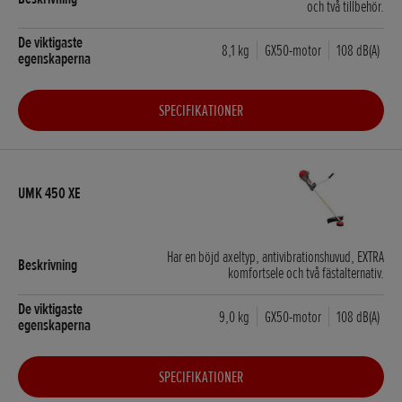
och två tillbehör.
8,1 kg
GX50-motor
108 dB(A)
SPECIFIKATIONER
Har en böjd axeltyp, antivibrationshuvud, EXTRA
komfortsele och två fästalternativ.
9,0 kg
GX50-motor
108 dB(A)
SPECIFIKATIONER