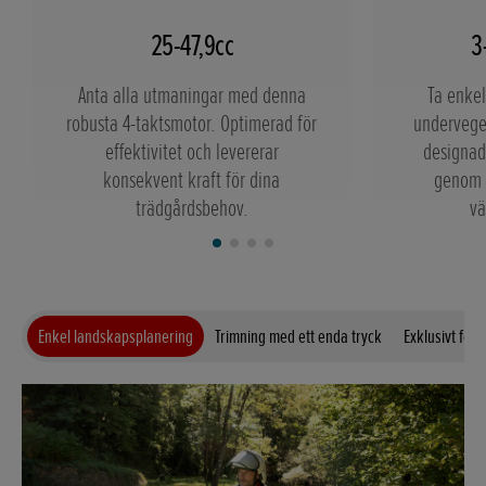
25-47,9cc
3
Anta alla utmaningar med denna
Ta enkel
robusta 4-taktsmotor. Optimerad för
undervege
effektivitet och levererar
designad
konsekvent kraft för dina
genom t
trädgårdsbehov.
vä
Enkel landskapsplanering
Trimning med ett enda tryck
Exklusivt för