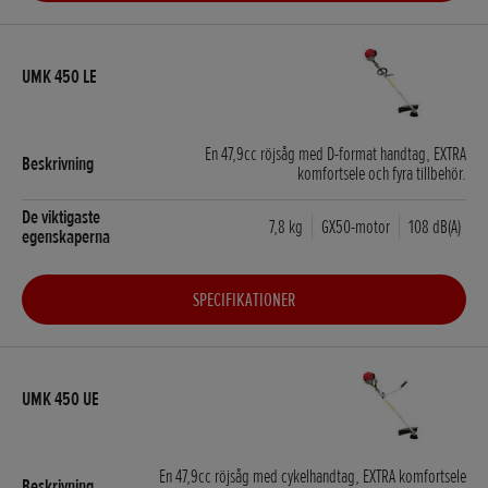
En 47,9cc röjsåg med D-format handtag, EXTRA
komfortsele och fyra tillbehör.
7,8 kg
GX50-motor
108 dB(A)
SPECIFIKATIONER
En 47,9cc röjsåg med cykelhandtag, EXTRA komfortsele