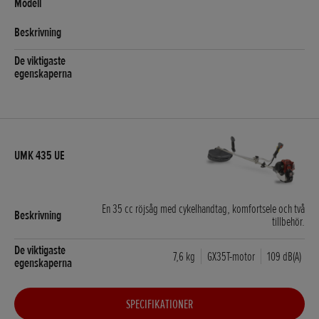
En 35 cc röjsåg med cykelhandtag, komfortsele och två
tillbehör.
7,6 kg
GX35T-motor
109 dB(A)
SPECIFIKATIONER