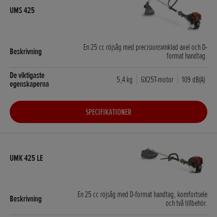
En 25 cc röjsåg med precisionsvinklad axel och D-
format handtag.
5,4 kg
GX25T-motor
109 dB(A)
SPECIFIKATIONER
En 25 cc röjsåg med D-format handtag, komfortsele
och två tillbehör.