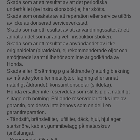
Skada som är ett resultat av att det periodiska
underhållet (se instruktionsbok) ej har skötts.
Skada som orsakats av att reparation eller service utförts
av icke auktoriserad serviceverkstad.
Skada som är ett resultat av att användningssättet är ett
annat än det som är angivet i instruktionsboken.
Skada som är ett resultat av användandet av icke
originaldelar (piratdelar), ej rekommenderade oljor och
smörjmedel samt tillbehör som inte är godkända av
Honda.
Skada eller försämring p g a åldrande (naturlig blekning
av målade ytor eller metallytor, flagning eller annat
naturligt åldrande), konsumtionsdelar (slitdelar).
Honda ersätter inte reservdelar som slitits p g a naturligt
slitage och nötning. Följande reservdelar täcks inte av
garantin, om dessa inte behövs som en del i en
garantireparation.
- Tändstift, bränslefilter, luftfilter, däck, hjul, hjullager,
startsnöre, kablar, gummibelägg på matarskruv
(snöslunga).
- Smörjmedel: Olja, fett.