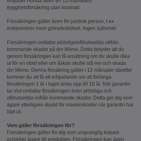
erbjuder Honda även en 12-månaders
trygghetsförsäkring utan kostnad.
Försäkringen gäller även för juridisk person, t ex
entrprenörer inom grönyteskötsel. Ingen självrisk!
Försäkringen omfattar plötsliga/oförutsedda utifrån
kommande skador på din Miimo. Detta betyder att du
genom försäkringen kan få ersättning om du skulle råka
ut för en stöld eller om åskan skulle slå ner och skada
din Miimo. Denna försäkring gäller i 12 månader därefter
kommer du att få ett erbjudande om att förlänga
försäkringen 1 år i taget ända upp till 10 år. När garantin
tar slut omfattar försäkringen även plötsliga och
oförutsedda inifrån kommande skador. Detta ger dig som
ägare ytterligare skydd för maskinskador när garantin har
löpt ut.
Vem gäller försäkringen för?
Försäkringen gäller för dig som ursprunglig köpare
och/eller ägare till produkten. Försäkringen kan även