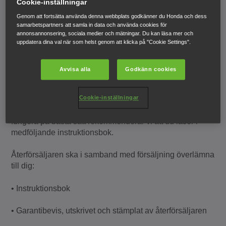
Cookie-inställningar
tillhörande batteri (batteridrivna produkter = 2 år,
Genom att fortsätta använda denna webbplats godkänner du Honda och dess
startbatteri bensinprodukter = 2 år). Garantitid för
samarbetspartners att samla in data och använda cookies för
multiredskapstillbehör (Versatool): 2 år.
annonsannonsering, sociala medier och mätningar. Du kan läsa mer och
uppdatera dina val när som helst genom att klicka på "Cookie Settings".
Garantitid för yrkesmässigt bruk, bensinprodukter, Miimo
(inklusive batteri) och batteridrivna produkter: 1 år,
Avvisa alla
Godkänn cookies
tillhörande batteri (batteridrivna = 1 år, startbatteri
bensinprodukter = 1 år).
Cookie-inställningar
För din egen säkerhet och för att produkterna ska
fungera på bästa sätt rekommenderar vi att du läser i
medföljande instruktionsbok.
Återförsäljaren ska i samband med försäljning överlämna
till dig:
• Instruktionsbok
• Garantibevis, utskrivet och stämplat av återförsäljaren