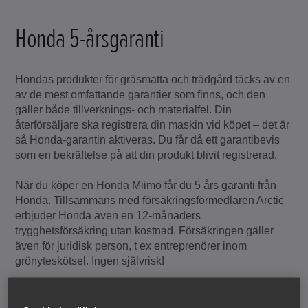
Honda 5-årsgaranti
Hondas produkter för gräsmatta och trädgård täcks av en
av de mest omfattande garantier som finns, och den
gäller både tillverknings- och materialfel. Din
återförsäljare ska registrera din maskin vid köpet – det är
så Honda-garantin aktiveras. Du får då ett garantibevis
som en bekräftelse på att din produkt blivit registrerad.
När du köper en Honda Miimo får du 5 års garanti från
Honda. Tillsammans med försäkringsförmedlaren Arctic
erbjuder Honda även en 12-månaders
trygghetsförsäkring utan kostnad. Försäkringen gäller
även för juridisk person, t ex entreprenörer inom
grönyteskötsel. Ingen självrisk!
Garantitid för privat bruk, bensinprodukter, Miimo
(inklusive batteri) och batteridrivna produkter: 5 år,