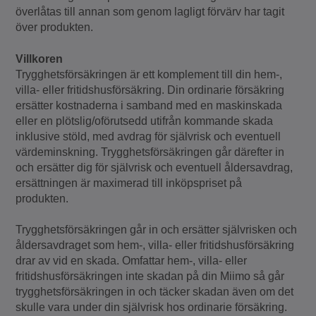
överlåtas till annan som genom lagligt förvärv har tagit
över produkten.
Villkoren
Trygghetsförsäkringen är ett komplement till din hem-,
villa- eller fritidshusförsäkring. Din ordinarie försäkring
ersätter kostnaderna i samband med en maskinskada
eller en plötslig/oförutsedd utifrån kommande skada
inklusive stöld, med avdrag för självrisk och eventuell
värdeminskning. Trygghetsförsäkringen går därefter in
och ersätter dig för självrisk och eventuell åldersavdrag,
ersättningen är maximerad till inköpspriset på
produkten.
Trygghetsförsäkringen går in och ersätter självrisken och
åldersavdraget som hem-, villa- eller fritidshusförsäkring
drar av vid en skada. Omfattar hem-, villa- eller
fritidshusförsäkringen inte skadan på din Miimo så går
trygghetsförsäkringen in och täcker skadan även om det
skulle vara under din självrisk hos ordinarie försäkring.