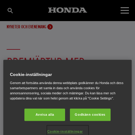
NYHETER OCH EVENEMANG
PREMIÄRTUR MED
HONDAJET
Cookie-inställningar
Genom att fortsätta använda denna webbplats godkänner du Honda och dess
samarbetspartners att samla in data och använda cookies för
annonsannonsering, sociala medier och mätningar. Du kan läsa mer och
Det allra första HondaJet-planet i produktion gjorde sin
uppdatera dina val när som helst genom att klicka på "Cookie Settings".
premiärflygning i slutet av juli vid en flygmässa i
Oshkosh, Wisconsin, USA.
Avvisa alla
Godkänn cookies
10 september 2014
Cookie-inställningar