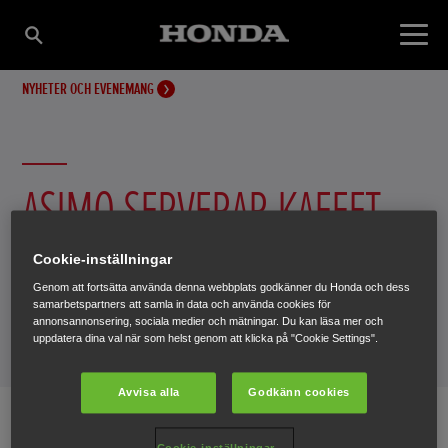
NYHETER OCH EVENEMANG
ASIMO SERVERAR KAFFET
Asimo blir alltmer lik en människa. Nu kan den servera
Cookie-inställningar
kaffe åt dig.
Genom att fortsätta använda denna webbplats godkänner du Honda och dess
samarbetspartners att samla in data och använda cookies för
annonsannonsering, sociala medier och mätningar. Du kan läsa mer och
uppdatera dina val när som helst genom att klicka på "Cookie Settings".
10 september 2014
Avvisa alla
Godkänn cookies
Cookie-inställningar