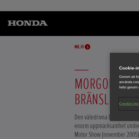
MILJÖ
Cookie-in
MORGONDAGE
Genom att fo
använda cook
helst genom a
BRÄNSLECELL
Cookie-ins
Den vätedrivna bränslecellsbi
enorm uppmärksamhet under 
Motor Show (november 2005) o