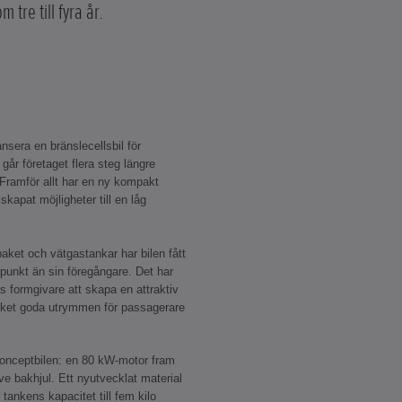
 tre till fyra år.
nsera en bränslecellsbil för
år företaget flera steg längre
Framför allt har en ny kompakt
skapat möjligheter till en låg
ket och vätgastankar har bilen fått
dpunkt än sin föregångare. Det har
s formgivare att skapa en attraktiv
ket goda utrymmen för passagerare
 konceptbilen: en 80 kW-motor fram
e bakhjul. Ett nyutvecklat material
tankens kapacitet till fem kilo