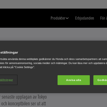
Produkter
Erbjudanden
För 
ställningar
NS
rtsätta använda denna webbplats godkänner du Honda och dess samarbetspartners att saml
ies för annonsannonsering, sociala medier och mätningar. Du kan läsa mer och uppdatera d
tt klicka på "Cookie Settings".
SBIL
tällningar
Avvisa alla
Godkä
len FCX Concept fick en
senaste upplagan av Tokyo
ch konceptbilen ser ut att