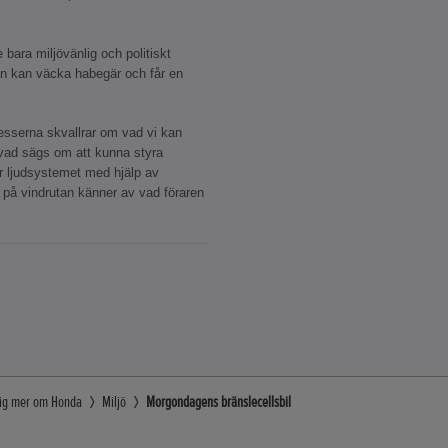
 bara miljövänlig och politiskt
en kan väcka habegär och får en
esserna skvallrar om vad vi kan
r vad sägs om att kunna styra
er ljudsystemet med hjälp av
på vindrutan känner av vad föraren
dig mer om Honda
Miljö
Morgondagens bränslecellsbil