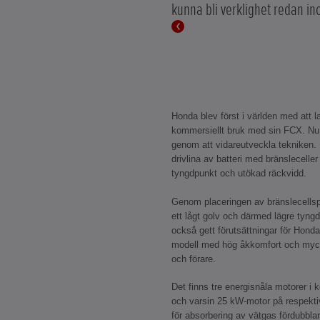
kunna bli verklighet redan inom
Honda blev först i världen med att la
kommersiellt bruk med sin FCX. Nu g
genom att vidareutveckla tekniken. 
drivlina av batteri med bränsleceller 
tyngdpunkt och utökad räckvidd.
Genom placeringen av bränslecellspa
ett lågt golv och därmed lägre tyng
också gett förutsättningar för Honda
modell med hög åkkomfort och myc
och förare.
Det finns tre energisnåla motorer i
och varsin 25 kW-motor på respektiv
för absorbering av vätgas fördubblar 