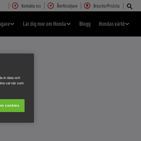
Kontakta oss
Återförsäljare
Broschyr/Prislista
ägare
Lär dig mer om Honda
Blogg
Hondas värld
a in data och
ina val när som
nn cookies