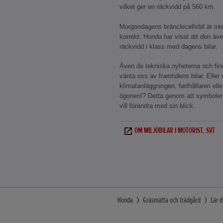
vilket ger en räckvidd på 560 km.
Morgondagens bränclecellsbil är inte
korrekt. Honda har visat att den äv
räckvidd i klass med dagens bilar.
Även de tekniska nyheterna och fin
vänta oss av framtidens bilar. Elle
klimatanläggningen, farthållaren ell
ögonen!? Detta genom att symboler 
vill förändra med sin blick.
OM MILJÖBILAR I MOTORIST, SVT
Honda
Gräsmatta och trädgård
Lär 