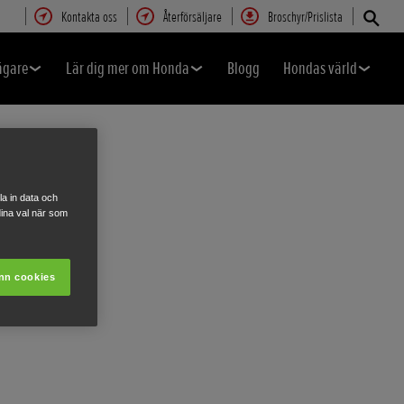
Kontakta oss
Återförsäljare
Broschyr/Prislista
ägare
Lär dig mer om Honda
Blogg
Hondas värld
a in data och
ina val när som
nn cookies