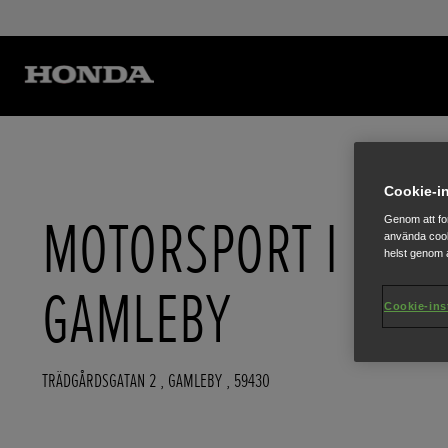
Cookie-in
MOTORSPORT I
Genom att fo
använda cook
helst genom a
GAMLEBY
Cookie-ins
TRÄDGÅRDSGATAN 2
,
GAMLEBY
,
59430