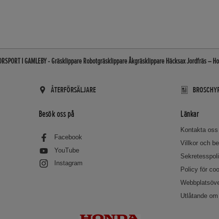
RSPORT I GAMLEBY - Gräsklippare Robotgräsklippare Åkgräsklippare Häcksax Jordfräs – Hon
ÅTERFÖRSÄLJARE
BROSCHYR
Besök oss på
Länkar
Kontakta oss
Facebook
Villkor och 
YouTube
Sekretesspol
Instagram
Policy för co
Webbplatsöve
Utlåtande om 