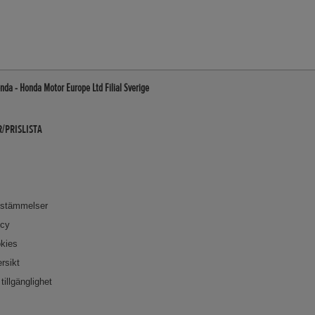
da - Honda Motor Europe Ltd Filial Sverige
/PRISLISTA
bestämmelser
icy
okies
rsikt
tillgänglighet