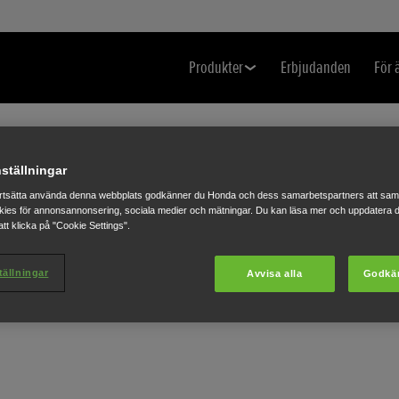
Produkter
Erbjudanden
För 
ställningar
rtsätta använda denna webbplats godkänner du Honda och dess samarbetspartners att saml
ies för annonsannonsering, sociala medier och mätningar. Du kan läsa mer och uppdatera d
tt klicka på "Cookie Settings".
tällningar
Avvisa alla
Godkä