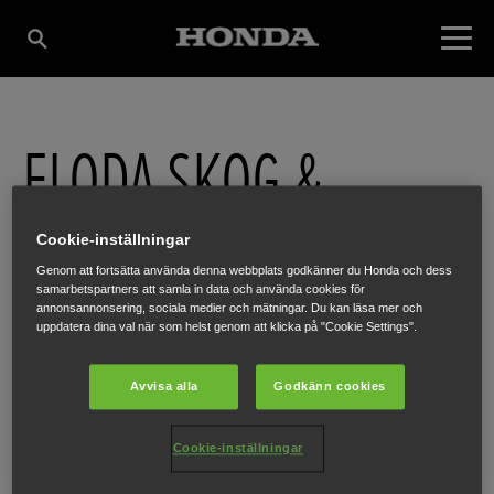
FLODA SKOG &
TRÄDGÅRD AB
Cookie-inställningar
Genom att fortsätta använda denna webbplats godkänner du Honda och dess
samarbetspartners att samla in data och använda cookies för
annonsannonsering, sociala medier och mätningar. Du kan läsa mer och
BROVÄGEN 20
,
FLODA
,
448 31
uppdatera dina val när som helst genom att klicka på "Cookie Settings".
Avvisa alla
Godkänn cookies
Cookie-inställningar
HÄR FÅR DU MER INFORMATION
WEBBPLATS