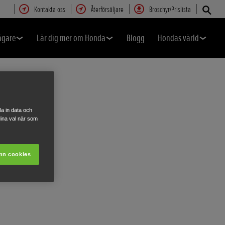
Kontakta oss
Återförsäljare
Broschyr/Prislista
ägare
Lär dig mer om Honda
Blogg
Hondas värld
a in data och
ina val när som
nn cookies