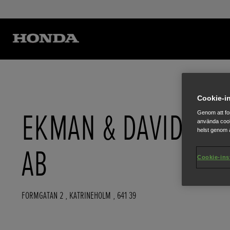
Cookie-in
EKMAN & DAVIDSSO
Genom att fo
använda cook
helst genom a
AB
Cookie-ins
FORMGATAN 2
,
KATRINEHOLM
,
641 39