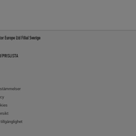
r Europe Ltd Filial Sverige
/PRISLISTA
bestämmelser
icy
okies
rsikt
tillgänglighet