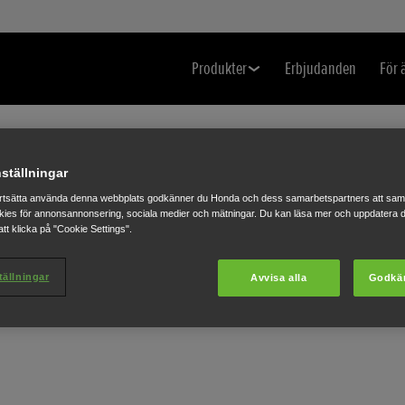
Produkter
Erbjudanden
För 
ställningar
N
rtsätta använda denna webbplats godkänner du Honda och dess samarbetspartners att saml
ies för annonsannonsering, sociala medier och mätningar. Du kan läsa mer och uppdatera d
tt klicka på "Cookie Settings".
tällningar
Avvisa alla
Godkä