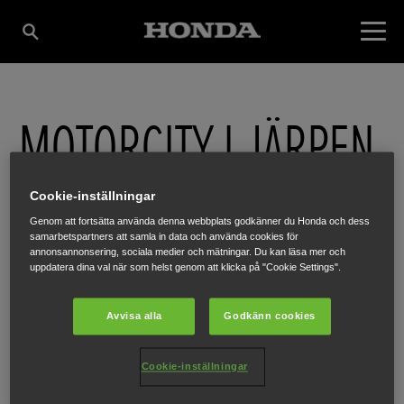
MOTORCITY I JÄRPEN
AB
Cookie-inställningar
Genom att fortsätta använda denna webbplats godkänner du Honda och dess
samarbetspartners att samla in data och använda cookies för
annonsannonsering, sociala medier och mätningar. Du kan läsa mer och
STRANDVÄGEN 42
,
JÄRPEN
,
83731
uppdatera dina val när som helst genom att klicka på "Cookie Settings".
Avvisa alla
Godkänn cookies
Cookie-inställningar
HÄR FÅR DU MER INFORMATION
WEBBPLATS