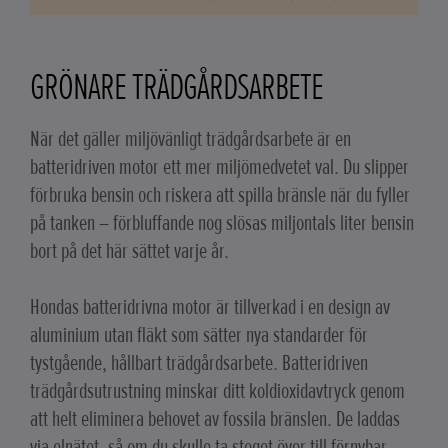
GRÖNARE TRÄDGÅRDSARBETE
När det gäller miljövänligt trädgårdsarbete är en
batteridriven motor ett mer miljömedvetet val. Du slipper
förbruka bensin och riskera att spilla bränsle när du fyller
på tanken – förbluffande nog slösas miljontals liter bensin
bort på det här sättet varje år.
Hondas batteridrivna motor är tillverkad i en design av
aluminium utan fläkt som sätter nya standarder för
tystgående, hållbart trädgårdsarbete. Batteridriven
trädgårdsutrustning minskar ditt koldioxidavtryck genom
att helt eliminera behovet av fossila bränslen. De laddas
via elnätet, så om du skulle ta steget över till förnybar