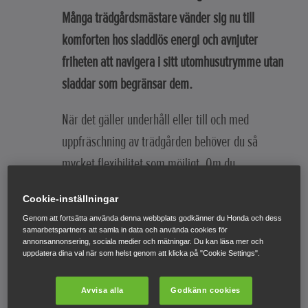
Många trädgårdsmästare vänder sig nu till
komforten hos sladdlös energi och avnjuter
friheten att navigera i sitt utomhusutrymme utan
sladdar som begränsar dem.
När det gäller underhåll eller till och med
uppfräschning av trädgården behöver du så
mycket flexibilitet som möjligt. Om du
undersöker funktionerna och fördelarna med
Cookie-inställningar
batteridrivna verktyg lite närmare är det inte
Genom att fortsätta använda denna webbplats godkänner du Honda och dess
svårt att se varför de är så populära.
samarbetspartners att samla in data och använda cookies för
annonsannonsering, sociala medier och mätningar. Du kan läsa mer och
uppdatera dina val när som helst genom att klicka på "Cookie Settings".
TILLBAKA TILL BLOGGEN
Avvisa alla
Godkänn cookies