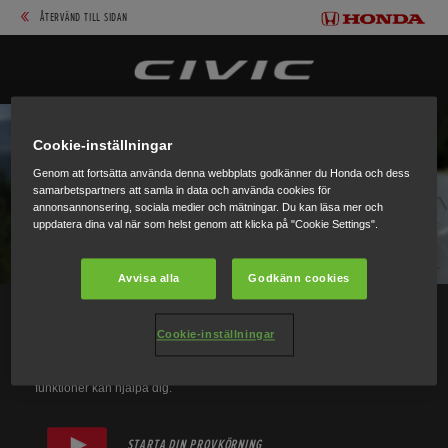
ÅTERVÄND TILL SIDAN
Cookie-inställningar
Genom att fortsätta använda denna webbplats godkänner du Honda och dess
samarbetspartners att samla in data och använda cookies för
annonsannonsering, sociala medier och mätningar. Du kan läsa mer och
uppdatera dina val när som helst genom att klicka på "Cookie Settings".
Avvisa alla
Godkänn cookies
Cookie-inställningar
Se hur det är att köra Civic och upptäck hur dess uppfinningsrika
funktioner kan hjälpa dig.
STARTA DIN PROVKÖRNING